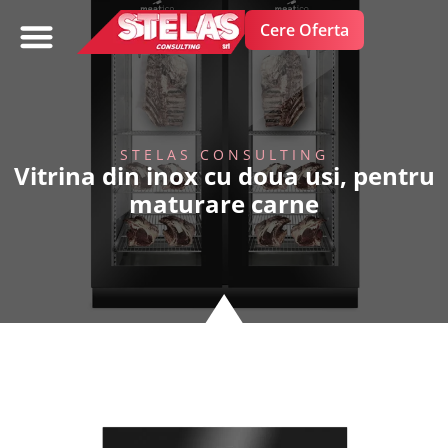
Cere Oferta
FRUCTE SI LEGUME
STELAS CONSULTING
Vitrina din inox cu doua usi, pentru
maturare carne