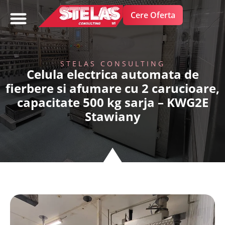
Cere Oferta
FRUCTE SI LEGUME
STELAS CONSULTING
Celula electrica automata de
fierbere si afumare cu 2 carucioare,
capacitate 500 kg sarja – KWG2E
Stawiany