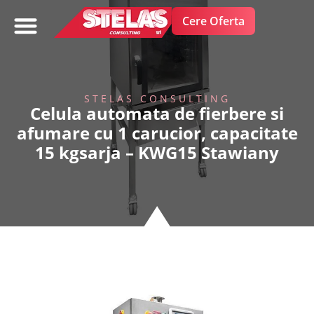
Cere Oferta
FRUCTE SI LEGUME
STELAS CONSULTING
Celula automata de fierbere si
afumare cu 1 carucior, capacitate
15 kgsarja – KWG15 Stawiany