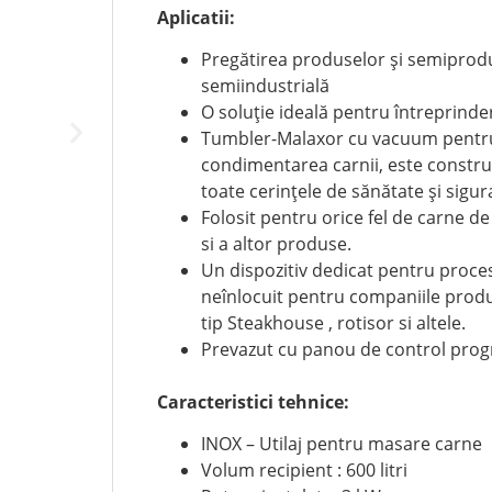
Aplicatii:
Pregătirea produselor și semiprodus
semiindustrială
O soluție ideală pentru întreprinde
Tumbler-Malaxor cu vacuum pentru
condimentarea carnii, este construi
toate cerințele de sănătate și sigur
Folosit pentru orice fel de carne de
si a altor produse.
Un dispozitiv dedicat pentru proces
neînlocuit pentru companiile produ
tip Steakhouse , rotisor si altele.
Prevazut cu panou de control prog
Caracteristici tehnice:
INOX – Utilaj pentru masare carne
Volum recipient : 600 litri