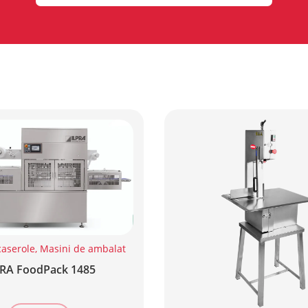
caserole
,
Masini de ambalat
PRA FoodPack 1485