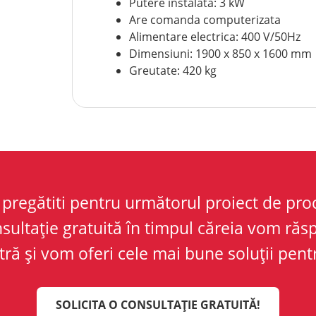
Putere instalata: 3 kW
Are comanda computerizata
Alimentare electrica: 400 V/50Hz
Dimensiuni: 1900 x 850 x 1600 mm
Greutate: 420 kg
pregătiti pentru următorul proiect de proc
nsultație gratuită în timpul căreia vom răs
ră și vom oferi cele mai bune soluții pentr
SOLICITA O CONSULTAȚIE GRATUITĂ!