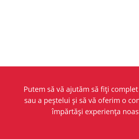
Putem să vă ajutăm să fiți complet 
sau a peștelui și să vă oferim o co
împărtăși experiența noast