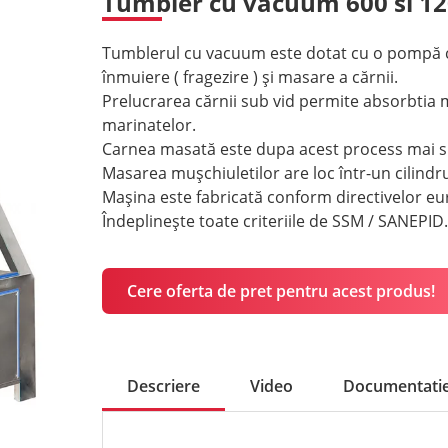
Tumbler cu vacuum 600 si 1200
Tumblerul cu vacuum este dotat cu o pompă c
înmuiere ( fragezire ) și masare a cărnii.
Prelucrarea cărnii sub vid permite absorbtia 
marinatelor.
Carnea masată este dupa acest process mai suc
Masarea mușchiuletilor are loc într-un cilindru
Mașina este fabricată conform directivelor e
Îndeplinește toate criteriile de SSM / SANEPID.
Cere oferta de pret pentru acest produs!
Descriere
Video
Documentati