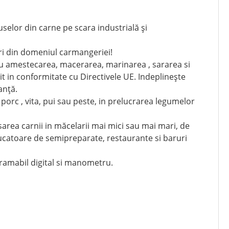
elor din carne pe scara industrială și
ri din domeniul carmangeriei!
 amestecarea, macerarea, marinarea , sararea si
t in conformitate cu Directivele UE. Indeplinește
anță.
 porc , vita, pui sau peste, in prelucrarea legumelor
area carnii in măcelarii mai mici sau mai mari, de
catoare de semipreparate, restaurante si baruri
ramabil digital si manometru.