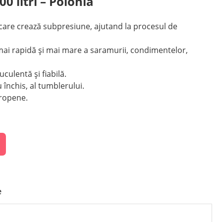
 litri – Polonia
are crează subpresiune, ajutand la procesul de
mai rapidă și mai mare a saramurii, condimentelor,
ulentă și fiabilă.
 închis, al tumblerului.
uropene.
e