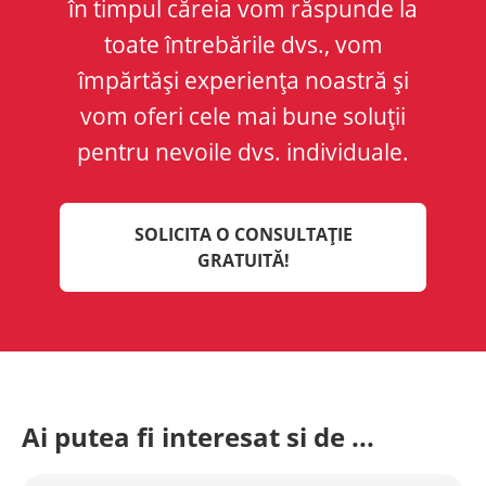
în timpul căreia vom răspunde la
toate întrebările dvs., vom
împărtăși experiența noastră și
vom oferi cele mai bune soluții
pentru nevoile dvs. individuale.
SOLICITA O CONSULTAȚIE
GRATUITĂ!
Ai putea fi interesat si de ...