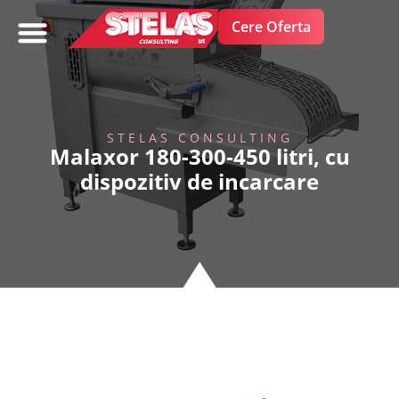
Cere Oferta
FRUCTE SI LEGUME
STELAS CONSULTING
Malaxor 180-300-450 litri, cu
dispozitiv de incarcare