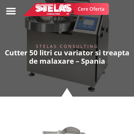
Cere Oferta
FRUCTE SI LEGUME
STELAS CONSULTING
Cutter 50 litri cu variator si treapta
de malaxare – Spania